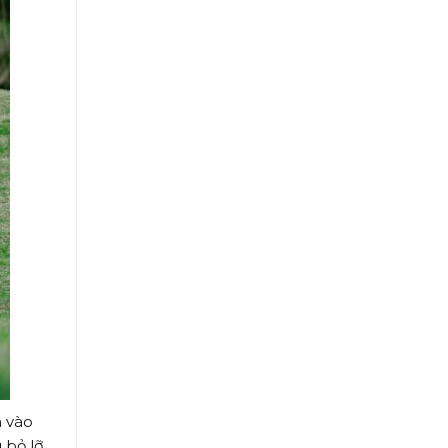
a vào
 bỏ lỡ