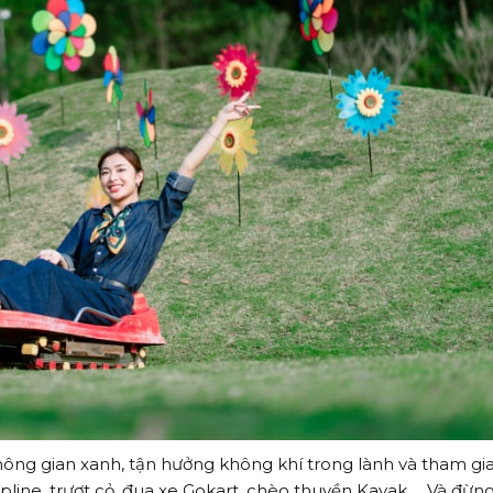
ng gian xanh, tận hưởng không khí trong lành và tham gi
ipline, trượt cỏ, đua xe Gokart, chèo thuyền Kayak,… Và đừng