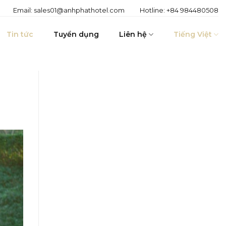
Email:
sales01@anhphathotel.com
Hotline:
+84 984480508
Tin tức
Tuyển dụng
Liên hệ
Tiếng Việt