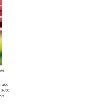
ghỉ
Trước
i được
anh