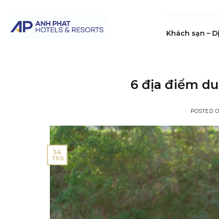
Skip
to
content
Khách sạn – D
6 địa điểm du
POSTED 
14
Th5