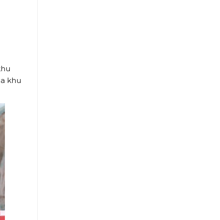
khu
ủa khu