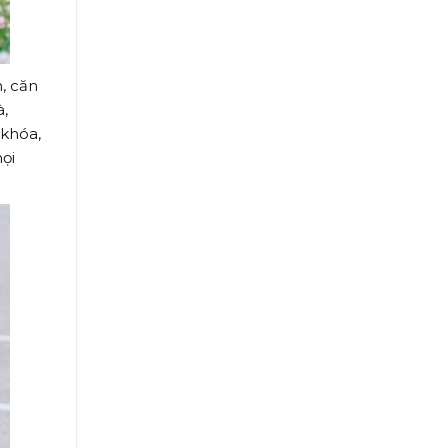
n, căn
à,
 khóa,
mọi