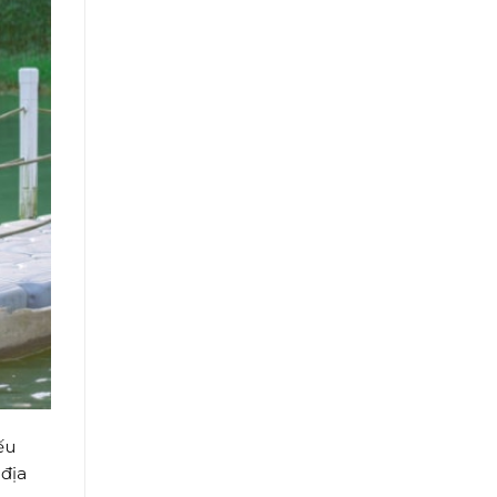
ếu
địa