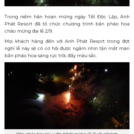
Trong niềm hân hoan mừng ngày Tết Độc Lập,
Anh
Phát Resort
đã tổ chức chương trình bắn pháo hoa
chào mừng đại lễ 2/9.
Mọi khách hàng đến với Anh Phát Resort trong đợt
nghỉ lễ này sẽ có cơ hội được ngắm nhìn tận mắt màn
bắn pháo hoa sáng rực trời, đầy màu sắc.
Bắn pháo hoa tại vườn Nhật mừng lễ Quốc Khánh.