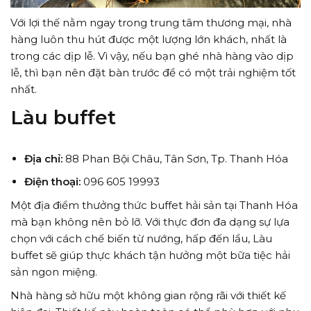
Với lợi thế nằm ngay trong trung tâm thương mại, nhà
hàng luôn thu hút được một lượng lớn khách, nhất là
trong các dịp lễ. Vì vậy, nếu bạn ghé nhà hàng vào dịp
lễ, thì bạn nên đặt bàn trước để có một trải nghiệm tốt
nhất.
Làu buffet
Địa chỉ:
88 Phan Bội Châu, Tân Sơn, Tp. Thanh Hóa
Điện thoại:
096 605 19993
Một địa điểm thưởng thức buffet hải sản tại Thanh Hóa
mà bạn không nên bỏ lỡ. Với thực đơn đa dạng sự lựa
chọn với cách chế biến từ nướng, hấp đến lẩu, Làu
buffet sẽ giúp thực khách tận hưởng một bữa tiệc hải
sản ngon miệng.
Nhà hàng sở hữu một không gian rộng rãi với thiết kế