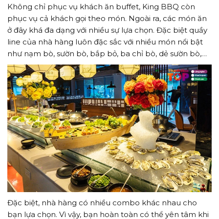
Không chỉ phục vụ khách ăn buffet, King BBQ còn
phục vụ cả khách gọi theo món. Ngoài ra, các món ăn
ở đây khá đa dạng với nhiều sự lựa chọn. Đặc biệt quầy
line của nhà hàng luôn đặc sắc với nhiều món nổi bật
như nạm bò, sườn bò, bắp bỏ, ba chỉ bò, dẻ sườn bò,…
Đặc biệt, nhà hàng có nhiều combo khác nhau cho
bạn lựa chọn. Vì vậy, bạn hoàn toàn có thể yên tâm khi