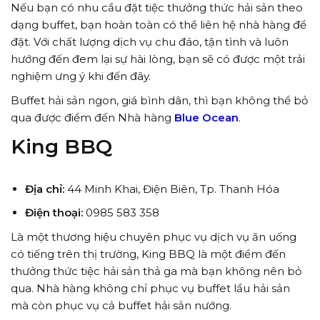
Nếu bạn có nhu cầu đặt tiệc thưởng thức hải sản theo
dạng buffet, bạn hoàn toàn có thể liên hệ nhà hàng để
đặt. Với chất lượng dịch vụ chu đáo, tận tình và luôn
hướng đến đem lại sự hài lòng, bạn sẽ có được một trải
nghiệm ưng ý khi đến đây.
Buffet hải sản ngon, giá bình dân, thì bạn không thể bỏ
qua được điểm đến Nhà hàng
Blue Ocean
.
King BBQ
Địa chỉ:
44 Minh Khai, Điện Biên, Tp. Thanh Hóa
Điện thoại:
0985 583 358
Là một thương hiệu chuyên phục vụ dịch vụ ăn uống
có tiếng trên thị trường, King BBQ là một điểm đến
thưởng thức tiệc hải sản thả ga mà bạn không nên bỏ
qua. Nhà hàng không chỉ phục vụ buffet lẩu hải sản
mà còn phục vụ cả buffet hải sản nướng.