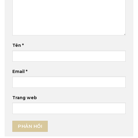
Tên
*
Email
*
Trang web