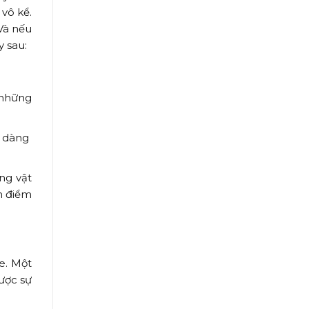
vô kể.
Và nếu
 sau:
 những
dễ dàng
ng vật
n điểm
e. Một
ược sự