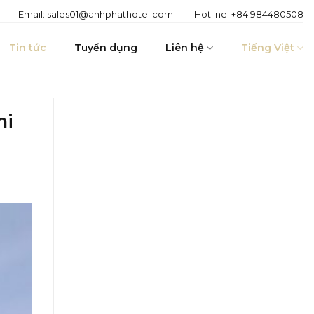
Email:
sales01@anhphathotel.com
Hotline:
+84 984480508
Tin tức
Tuyển dụng
Liên hệ
Tiếng Việt
hi