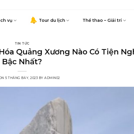
ịch vụ
Tour du lịch
Thể thao – Giải trí
TIN TỨC
Hóa Quảng Xương Nào Có Tiện Ng
Bậc Nhất?
 ON
5 THÁNG BẢY, 2023
BY
ADMIN02