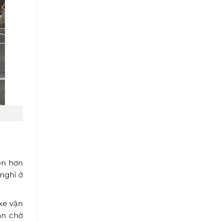
ện hơn
 nghỉ ở
xe vận
an chờ