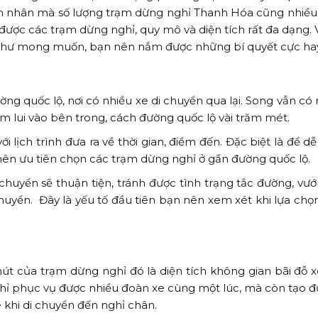
n nhân mà số lượng trạm dừng nghỉ Thanh Hóa cũng nhiều 
 được các trạm dừng nghỉ, quy mô và diện tích rất đa dạng. 
như mong muốn, bạn nên nắm được những bí quyết cực hay
g quốc lộ, nơi có nhiều xe di chuyển qua lại. Song vẫn có
 lui vào bên trong, cách đường quốc lộ vài trăm mét.
 lịch trình đưa ra về thời gian, điểm đến. Đặc biệt là để 
n nên ưu tiên chọn các trạm dừng nghỉ ở gần đường quốc lộ.
chuyển sẽ thuận tiện, tránh được tình trạng tắc đường, vướ
chuyển. Đây là yếu tố đầu tiên bạn nên xem xét khi lựa chọ
út của trạm dừng nghỉ đó là diện tích không gian bãi đỗ x
chỉ phục vụ được nhiều đoàn xe cùng một lúc, mà còn tạo đ
e khi di chuyển đến nghỉ chân.