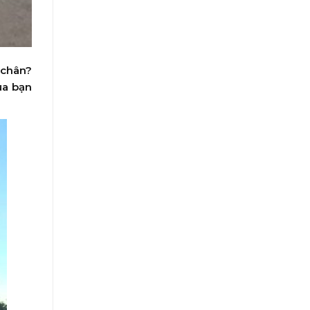
 chân?
ủa bạn